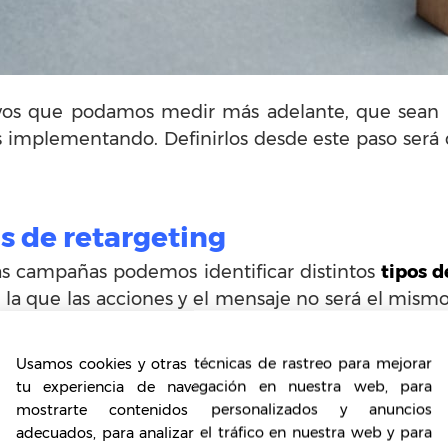
vos que podamos medir más adelante, que sean re
s implementando. Definirlos desde este paso será
s de retargeting
tas campañas podemos identificar distintos
tipos d
a que las acciones y el mensaje no será el mismo
ación de los mensajes y las acciones que realizam
Usamos cookies y otras técnicas de rastreo para mejorar
s segmentar las campañas, de forma que podamos
tu experiencia de navegación en nuestra web, para
cesidades e intereses de cada uno de los usuarios. 
mostrarte contenidos personalizados y anuncios
como por ejemplo si dejó o no un carrito de c
adecuados, para analizar el tráfico en nuestra web y para