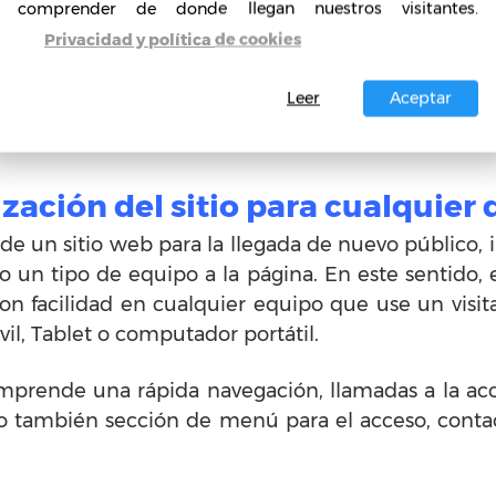
comprender de donde llegan nuestros visitantes.
 debe tener un diseño atractivo, además de posib
Privacidad y política de cookies
contenido para mantener la atención del público
 recursos entre fotografías y vídeos que implem
Leer
Aceptar
 agradable al que lleguen todos los interesados.
zación del sitio para cualquier 
 de un sitio web para la llegada de nuevo público,
 un tipo de equipo a la página. En este sentido, 
on facilidad en cualquier equipo que use un visi
vil, Tablet o computador portátil.
prende una rápida navegación, llamadas a la acció
ndo también sección de menú para el acceso, cont