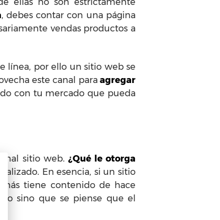
de ellas no son estrictamente
a
, debes contar con una página
esariamente vendas productos a
 línea, por ello un sitio web se
ovecha este canal para
agregar
onado con tu mercado que pueda
n mal sitio web.
¿Qué le otorga
alizado. En esencia, si un sitio
demás tiene contenido de hace
ido sino que se piense que el