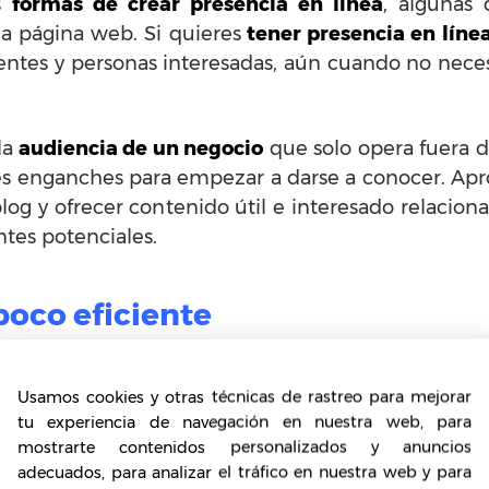
as
formas de crear presencia en línea
, algunas 
la página web. Si quieres
tener presencia en líne
ientes y personas interesadas, aún cuando no nec
la
audiencia de un negocio
que solo opera fuera de
es enganches para empezar a darse a conocer. Apr
blog y ofrecer contenido útil e interesado relaci
ntes potenciales.
poco eficiente
Aquellos que tienen un sitio web pero este, es u
ue sea un sitio poco atractivo, funcional y desactu
Usamos cookies y otras técnicas de rastreo para mejorar
 las secciones no funcionan bien o es lento, y a
tu experiencia de navegación en nuestra web, para
n responder, etc., puede denotar no solo descu
mostrarte contenidos personalizados y anuncios
adecuados, para analizar el tráfico en nuestra web y para