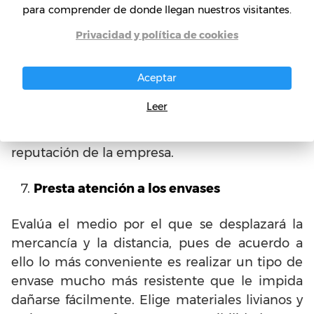
para comprender de donde llegan nuestros visitantes.
Es vital que respondas y cumplas tu palabra de
Privacidad y política de cookies
acuerdo a los requerimientos a los que afirmas
responder. Cuando se carecen de los
requisitos de calidad, falta mercancía, el envío
Aceptar
de una cotización errónea, incumplimiento
Leer
con la entrega los horarios y demás, creamos
inmediatamente una mala imagen y
reputación de la empresa.
Presta atención a los envases
Evalúa el medio por el que se desplazará la
mercancía y la distancia, pues de acuerdo a
ello lo más conveniente es realizar un tipo de
envase mucho más resistente que le impida
dañarse fácilmente. Elige materiales livianos y