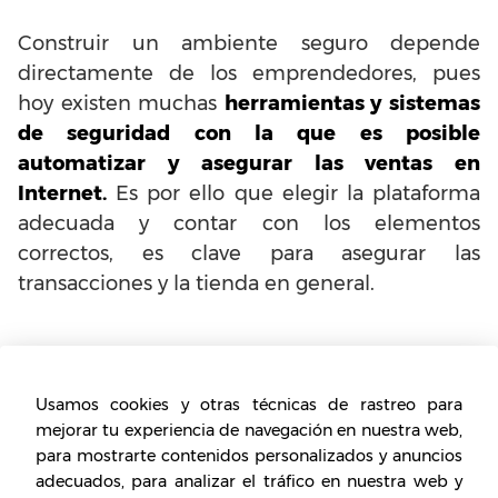
Construir un ambiente seguro depende
directamente de los emprendedores, pues
hoy existen muchas
herramientas y sistemas
de seguridad con la que es posible
automatizar y asegurar las ventas en
Internet.
Es por ello que elegir la plataforma
adecuada y contar con los elementos
correctos, es clave para asegurar las
transacciones y la tienda en general.
Es necesario que tengas una
idea muy original
Usamos cookies y otras técnicas de rastreo para
mejorar tu experiencia de navegación en nuestra web,
Por mucho tiempo se ha creído que para
para mostrarte contenidos personalizados y anuncios
convertirse en un referente del mercado en
adecuados, para analizar el tráfico en nuestra web y