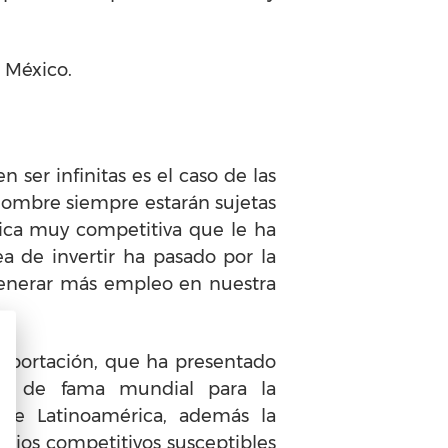
 México.
n ser infinitas es el caso de las
 hombre siempre estarán sujetas
tica muy competitiva que le ha
a de invertir ha pasado por la
 generar más empleo en nuestra
exportación, que ha presentado
ria de fama mundial para la
 de Latinoamérica, además la
cios competitivos susceptibles