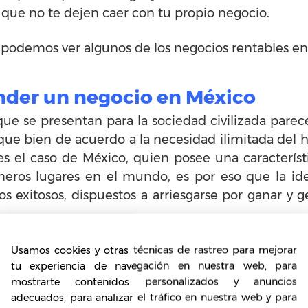
 que no te dejen caer con tu propio negocio.
podemos ver algunos de los negocios rentables en
nder un negocio en México
que se presentan para la sociedad civilizada parece
que bien de acuerdo a la necesidad ilimitada del
 es el caso de México, quien posee una caracterís
meros lugares en el mundo, es por eso que la ide
s exitosos, dispuestos a arriesgarse por ganar y
tir en la economía de México es su plataforma de 
Usamos cookies y otras técnicas de rastreo para mejorar
tu experiencia de navegación en nuestra web, para
ltimas décadas, convirtiéndose en una indust
mostrarte contenidos personalizados y anuncios
ana, ocupando el puesto del mayor exportador
adecuados, para analizar el tráfico en nuestra web y para
ficada, prestándose para el planteamiento de nego