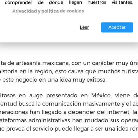
comprender de donde llegan nuestros visitantes.
o de la sociedad establecida, por su carácter rece
Privacidad y política de cookies
usa del génesis del ingenio humano.
Leer
Aceptar
os establecidos en México, podemos contemplar d
ado food Trucks han dado un giro muy exitoso al e
nta de artesanía mexicana, con un carácter muy úni
 historia en la región, esto causa que muchos turis
e este negocio en una idea muy exitosa.
itosos en auge presentado en México, viene d
ventud busca la comunicación masivamente y el acc
neraciones han llegado a depender del internet, la 
lataformas administrativas han mudado sus operaci
e provea el servicio puede llegar a ser una idea r