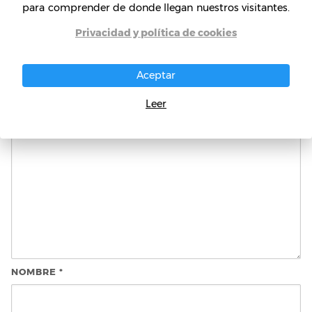
tipos y beneficios
tu negocio
para comprender de donde llegan nuestros visitantes.
Privacidad y política de cookies
Deja una respuesta
Aceptar
Tu dirección de correo electrónico no será publicada.
Los
campos obligatorios están marcados con
*
Leer
NOMBRE
*