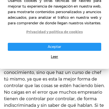
Usamos cookies y otras técnicas de rastreo para
mejorar tu experiencia de navegación en nuestra web,
Sé un
para mostrarte contenidos personalizados y anuncios
Experto:
una
adecuados, para analizar el tráfico en nuestra web y
vez tengas
para comprender de donde llegan nuestros visitantes.
identificado el
Privacidad y política de cookies
negocio al que
te dedicarás,
conviértete en un experto en la materia. Por
Aceptar
más que tengas pensado contratar,
Leer
pongámosle el caso, un chef para tu
restaurante, no te descanses en su
conocimiento, sino que haz un curso de chef
tú mismo, ya que es esta la mejor forma de
controlar que las cosas se estén haciendo bien.
No caigas en el error que muchos empresario
tienen de controlar por controlar, de forma
indiscriminada y sin saber de qué hablan. Si te