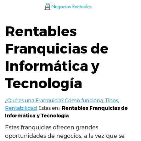
Saltar
al
contenido
Rentables
Franquicias de
Informática y
Tecnología
¿Qué es una Franquicia? Cómo funciona, Tipos,
Rentabilidad
Estas en»
Rentables Franquicias de
Informática y Tecnología
Estas franquicias ofrecen grandes
oportunidades de negocios, a la vez que se