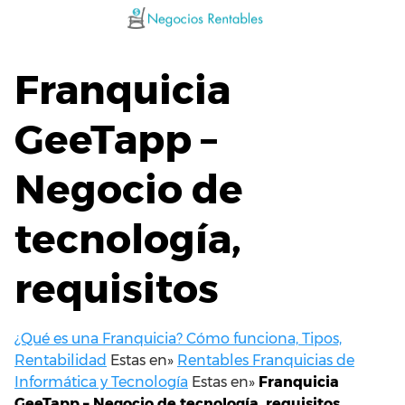
Saltar
al
contenido
Franquicia
GeeTapp –
Negocio de
tecnología,
requisitos
¿Qué es una Franquicia? Cómo funciona, Tipos,
Rentabilidad
Estas en»
Rentables Franquicias de
Informática y Tecnología
Estas en»
Franquicia
GeeTapp – Negocio de tecnología, requisitos