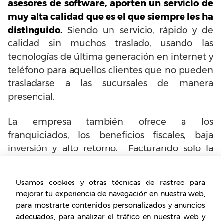
asesores de software, aporten un servicio de
muy alta calidad que es el que siempre les ha
distinguido.
Siendo un servicio, rápido y de
calidad sin muchos traslado, usando las
tecnologías de última generación en internet y
teléfono para aquellos clientes que no pueden
trasladarse a las sucursales de manera
presencial.
La empresa también ofrece a los
franquiciados, los beneficios fiscales, baja
inversión y alto retorno. Facturando solo la
parte que realmente cobra, la comisión y no
todo el servicio. Igualmente,
la inversión es
Usamos cookies y otras técnicas de rastreo para
menor y se obtiene una recuperación de
mejorar tu experiencia de navegación en nuestra web,
costes en un tiempo de 3 a 6 meses.
para mostrarte contenidos personalizados y anuncios
adecuados, para analizar el tráfico en nuestra web y