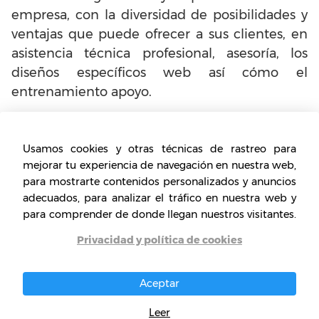
empresa, con la diversidad de posibilidades y
ventajas que puede ofrecer a sus clientes, en
asistencia técnica profesional, asesoría, los
diseños específicos web así cómo el
entrenamiento apoyo.
¿Cuáles son los requisitos de
Usamos cookies y otras técnicas de rastreo para
la franquicia Ecomputer?
mejorar tu experiencia de navegación en nuestra web,
para mostrarte contenidos personalizados y anuncios
Aunque
los riesgos son menores con el
adecuados, para analizar el tráfico en nuestra web y
respaldo del prestigio y experiencia de la
para comprender de donde llegan nuestros visitantes.
empresa
, el franquiciado debe estar
Privacidad y política de cookies
capacitado para llevar adelante su negocio de
manera independiente, apoyándose con el
Aceptar
sistema de negocios probado que le ofrece la
compañía.
Leer