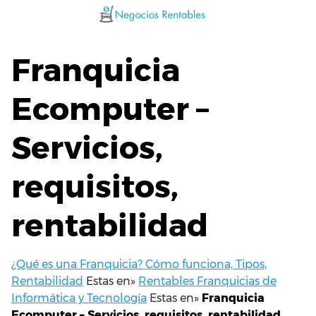
Saltar
al
contenido
Franquicia
Ecomputer –
Servicios,
requisitos,
rentabilidad
¿Qué es una Franquicia? Cómo funciona, Tipos,
Rentabilidad
Estas en»
Rentables Franquicias de
Informática y Tecnología
Estas en»
Franquicia
Ecomputer – Servicios, requisitos, rentabilidad