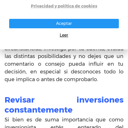
Lo primero y más importante, es que lo que
Privacidad y política de cookies
para una persona es un buen negocio, para
otra, de acuerdo a sus condiciones y
Aceptar
preferencias, puede que no lo sea, razón
suficiente para no dejarse llevar por las
Leer
recomendaciones. Ten en cuenta tus
circunstancias, investiga por tu cuenta, evalúa
las distintas posibilidades y no dejes que un
comentario o consejo pueda influir en tu
decisión, en especial si desconoces todo lo
que implica o antes de comprobarlo.
Revisar inversiones
constantemente
Si bien es de suma importancia que como
inversionista estés enterado del