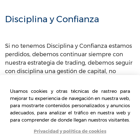
Disciplina y Confianza
Si no tenemos Disciplina y Confianza estamos
perdidos, debemos continuar siempre con
nuestra estrategia de trading, debemos seguir
con disciplina una gestión de capital, no
arriesgar mas, no operar si no nos lo dice
nuestro metodo. este punto es muy
Usamos cookies y otras técnicas de rastreo para
importante, cualquier curso que encuentres
mejorar tu experiencia de navegación en nuestra web,
que te diga
Cómo invertir en Forex
te dirá
para mostrarte contenidos personalizados y anuncios
esto, tener plana confianza en nosotros y
adecuados, para analizar el tráfico en nuestra web y
para comprender de donde llegan nuestros visitantes.
continuar una plan de trading con disciplina,
recuerda que el 90% de las personan pierden
Privacidad y política de cookies
dinero al invertir en el mercado financiero y no