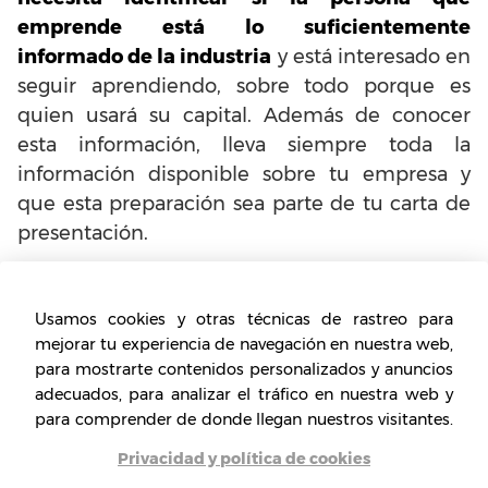
emprende está lo suficientemente
informado de la industria
y está interesado en
seguir aprendiendo, sobre todo porque es
quien usará su capital. Además de conocer
esta información, lleva siempre toda la
información disponible sobre tu empresa y
que esta preparación sea parte de tu carta de
presentación.
Establece el porcentaje de
Usamos cookies y otras técnicas de rastreo para
participación
mejorar tu experiencia de navegación en nuestra web,
para mostrarte contenidos personalizados y anuncios
Una vez logres llamar la atención del
adecuados, para analizar el tráfico en nuestra web y
inversionista
y empiecen a entrar en los
para comprender de donde llegan nuestros visitantes.
detalles acerca de la participación, es
Privacidad y política de cookies
necesario que desde el primer momento esté