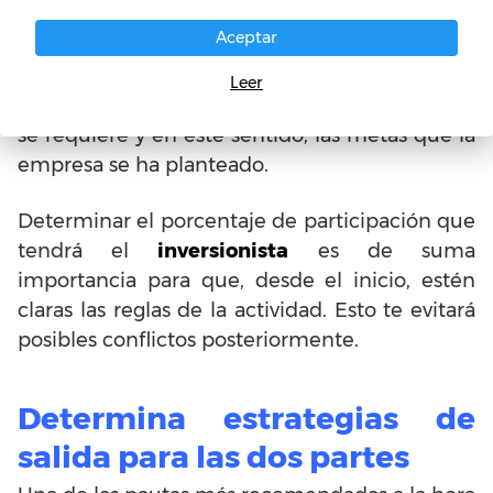
claro cuál es el porcentaje de participación
Aceptar
accionaria que como dueño del negocio, estás
en la disposición de ceder. Aquí también se
Leer
puede hablar acerca del aporte de capital que
se requiere y en este sentido, las metas que la
empresa se ha planteado.
Determinar el porcentaje de participación que
tendrá el
inversionista
es de suma
importancia para que, desde el inicio, estén
claras las reglas de la actividad. Esto te evitará
posibles conflictos posteriormente.
Determina estrategias de
salida para las dos partes