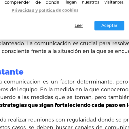
comprender de donde llegan nuestros visitantes.
rgen en el camino,
de los que no está exento ning
Privacidad y política de cookies
rtantes, pues de una buena resolución depende en
Leer
Aceptar
r debe ser capaz de escuchar a sus compañeros, pe
planteado. La comunicación es crucial para resolve
consciente frente a la situación en la que se encu
stante
la comunicación es un factor determinante, per
ros del equipo. En la medida en la que conocemos
acuerdo a las medidas que se toman, pero también
rategias que sigan fortaleciendo cada paso en l
a realizar reuniones con regularidad donde se pr
stos casos, se deben buscar canales de comunicac