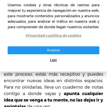
Las ideas pueden surgir en el momento en
Usamos cookies y otras técnicas de rastreo para
que menos te lo esperas, en especial si has
mejorar tu experiencia de navegación en nuestra web,
para mostrarte contenidos personalizados y anuncios
puesto en marcha los consejos anteriores,
adecuados, para analizar el tráfico en nuestra web y
pues ya tu mente tendrá otros entornos a los
para comprender de donde llegan nuestros visitantes.
que pueda referirse y nuevos espacios de
Privacidad y política de cookies
inspiración que seguramente dejarán
sembradas ideas que se desarrollarán más
adelante.
Aceptar
Leer
Es por ello que es de suma importancia que
lleves un cuaderno de notas, dado que con
este proceso, estás más receptivo y puedes
encontrar nuevas ideas en distintos espacios.
Para no olvidarlas, lleva un cuaderno de notas
contigo a donde vayas y
apunta cualquier
idea que se venga a tu mente, no las dejes ir y
apúntalas
de una vez.