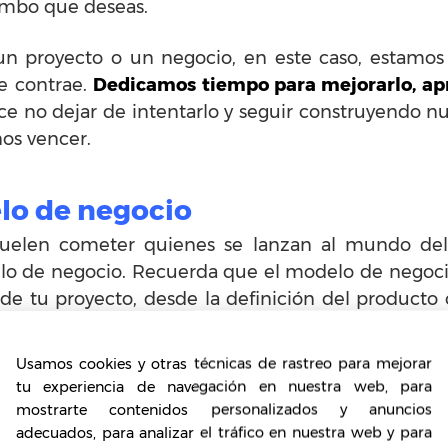
umbo que deseas.
n proyecto o un negocio, en este caso, estamo
ue contrae.
Dedicamos tiempo para mejorarlo, ap
 no dejar de intentarlo y seguir construyendo nu
nos vencer.
lo de negocio
suelen cometer quienes se lanzan al mundo de
lo de negocio. Recuerda que el modelo de nego
s de tu proyecto, desde la definición del producto
gimos, la misión, objetivos, entre otros aspectos cla
Usamos cookies y otras técnicas de rastreo para mejorar
le escuchar es que
necesitas un plan de negocios p
tu experiencia de navegación en nuestra web, para
s necesidades económicas generales,
lo cierto e
mostrarte contenidos personalizados y anuncios
nte porque te permite conocerlo en profundidad
adecuados, para analizar el tráfico en nuestra web y para