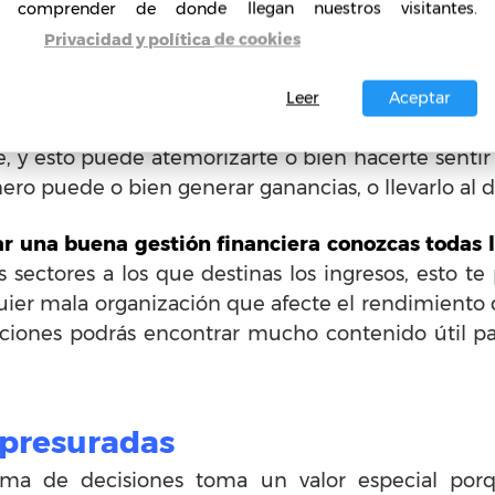
comprender de donde llegan nuestros visitantes.
lo tangible y lo no tangible.
Privacidad y política de cookies
ero de tu negocio
Leer
Aceptar
en un
emprendimiento,
las finanzas empresariales 
y esto puede atemorizarte o bien hacerte sentir t
ro puede o bien generar ganancias, o llevarlo al d
ar una buena gestión financiera conozcas todas 
os sectores a los que destinas los ingresos, esto t
quier mala organización que afecte el rendimiento 
iones podrás encontrar mucho contenido útil par
apresuradas
ma de decisiones toma un valor especial po