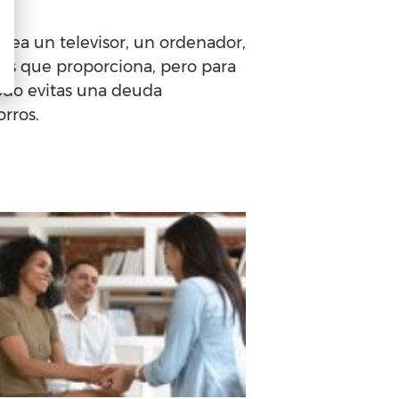
sea un televisor, un ordenador,
ales que proporciona, pero para
modo evitas una deuda
rros.