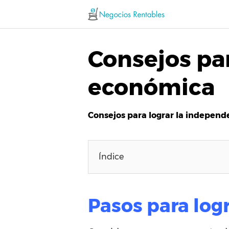
Saltar
al
contenido
Consejos pa
económica
Consejos para lograr la indepen
Índice
Pasos para log