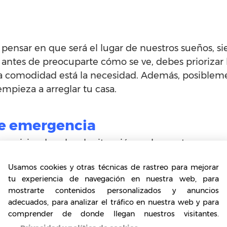
 a pensar en que será el lugar de nuestros sueños, s
 antes de preocuparte cómo se ve, debes priorizar
 la comodidad está la necesidad. Además, posibleme
mpieza a arreglar tu casa.
de emergencia
as viviendo solo o la situación en la que te encue
a la hora de lograr la independencia económica, a
Usamos cookies y otras técnicas de rastreo para mejorar
 en adelante. Esto te permitirá hacer frente a cualq
tu experiencia de navegación en nuestra web, para
o para empezar a elaborarlo, así no deberás recurr
mostrarte contenidos personalizados y anuncios
adecuados, para analizar el tráfico en nuestra web y para
comprender de donde llegan nuestros visitantes.