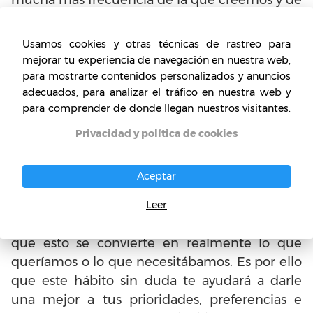
hecho, se ha convertido en un obstáculo para
muchas personas en distintos ámbitos de la
Usamos cookies y otras técnicas de rastreo para
vida. Es por ello que es un hábito sano que
mejorar tu experiencia de navegación en nuestra web,
debemos implementar también en nuestra
para mostrarte contenidos personalizados y anuncios
adecuados, para analizar el tráfico en nuestra web y
actividad como emprendedores
es poder
para comprender de donde llegan nuestros visitantes.
decir “no”, cuando lo requiera.
Privacidad y política de cookies
Si te fijas, en distintos entornos a menudo
accedemos a situaciones, decisiones u otros,
Aceptar
que en realidad no queríamos hacer ni
participar. Ante este tipo de situaciones
Leer
solemos pensar en las alternativas, de manera
que esto se convierte en realmente lo que
queríamos o lo que necesitábamos. Es por ello
que este hábito sin duda te ayudará a darle
una mejor a tus prioridades, preferencias e