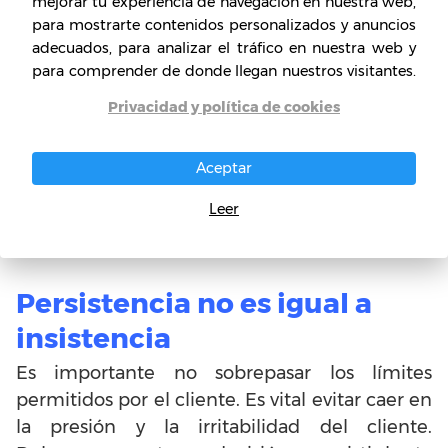
mejorar tu experiencia de navegación en nuestra web,
Uno de los mejores plus para no sólo romper
para mostrarte contenidos personalizados y anuncios
el hielo y permitir que el cliente participe más,
adecuados, para analizar el tráfico en nuestra web y
es despertar la inquietud y la curiosidad del
para comprender de donde llegan nuestros visitantes.
público. Esto lo puedes hacer mediante
Privacidad y política de cookies
preguntas básicas que responderá no sólo el
producto o servicio, sino que como vendedor
Aceptar
también podrás responderle. Esto permite
ganar un grado de confianza estable que
Leer
maximiza todas las oportunidades.
Persistencia no es igual a
insistencia
Es importante no sobrepasar los límites
permitidos por el cliente. Es vital evitar caer en
la presión y la irritabilidad del cliente.