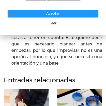
conseguir lo absolutamente necesario.
Adicional a esto, es necesario crear planes
Aceptar
estratégicos, investigar el mercado y la
Leer
zona donde vas a empezar, planear y
observar costos adicionales, entre otras
cosas a tener en cuenta. Esto quiere decir
que es necesario planear antes de
empezar, por lo que improvisar no es una
opción al principio, ya que se necesita una
orientación y una base.
Entradas relacionadas