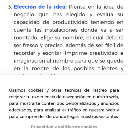
Elección de la idea:
Piensa en la idea de
negocio que has elegido y evalúa su
capacidad de productividad teniendo en
cuenta las instalaciones donde va a ser
montado. Elige su nombre, el cual deberá
ser fresco y preciso, además de ser fácil de
recordar y escribir. Imprime creatividad e
imaginación al nombre para que se quede
en la mente de los posibles clientes y
capte su atención.
Examina la capacidad de inversión y los
Usamos cookies y otras técnicas de rastreo para
planes:
Antes de realizar cualquier
mejorar tu experiencia de navegación en nuestra web,
para mostrarte contenidos personalizados y anuncios
movimiento, será necesario calcular y
adecuados, para analizar el tráfico en nuestra web y
examinar la capacidad de inversión con la
para comprender de donde llegan nuestros visitantes.
que cuentas, además de determinar si
puedes empezar con ella y lograr
Privacidad y política de cookies