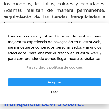
los modelos, las tallas, colores y cantidades.
Además, realizan de manera permanente,
seguimiento de las tiendas franquiciadas a
través de su Area Operations Managers.
Usamos cookies y otras técnicas de rastreo para
¿Cuáles son los requisitos de
mejorar tu experiencia de navegación en nuestra web,
para mostrarte contenidos personalizados y anuncios
la franquicia Levi´s Store?
adecuados, para analizar el tráfico en nuestra web y
La Superficie mínima es de 120m2, con una
para comprender de donde llegan nuestros visitantes.
población mínima de 50000 habitantes.
Privacidad y política de cookies
Mientras que, el Contrato está establecido
para 5 años.
Aceptar
Leer
¿Cuáles son los costes de la
franquicia Levi´s Store?