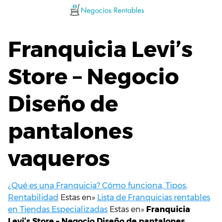
Saltar
al
contenido
Franquicia Levi’s
Store – Negocio
Diseño de
pantalones
vaqueros
¿Qué es una Franquicia? Cómo funciona, Tipos,
Rentabilidad
Estas en»
Lista de Franquicias rentables
en Tiendas Especializadas
Estas en»
Franquicia
Levi’s Store – Negocio Diseño de pantalones