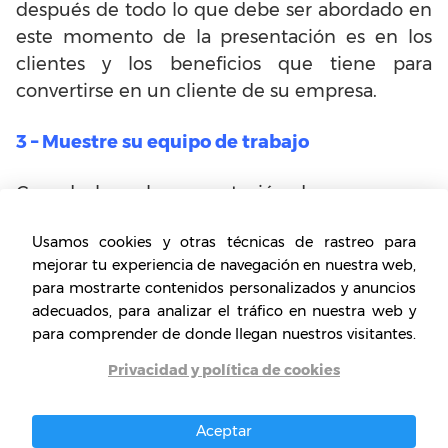
después de todo lo que debe ser abordado en
este momento de la presentación es en los
clientes y los beneficios que tiene para
convertirse en un cliente de su empresa.
3 – Muestre su equipo de trabajo
Cuando haga la presentación de su empresa
para el cliente, debe tener en cuenta también
Usamos cookies y otras técnicas de rastreo para
las personas que lo hacen funcionar. Estoy
mejorar tu experiencia de navegación en nuestra web,
hablando de sus empleados o su equipo.
para mostrarte contenidos personalizados y anuncios
adecuados, para analizar el tráfico en nuestra web y
Ellos son parte de su negocio y usted debe
para comprender de donde llegan nuestros visitantes.
mostrar su cliente de que su equipo de trabajo
Privacidad y política de cookies
es eficiente y está totalmente preparado para
ofrecer todo lo que él deseaba. Por supuesto
Aceptar
usted no necesita ser dar nombres de todas las