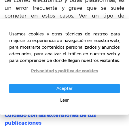
de correo electrónico y otras plataformas, es
un error frecuente y grave que se suele
cometer en estos casos. Ver un tipo de
información publicitaria todo el tiempo y de
manera frecuente, es una molestia que
Usamos cookies y otras técnicas de rastreo para
generaría el desagrado de tus clientes.
mejorar tu experiencia de navegación en nuestra web,
para mostrarte contenidos personalizados y anuncios
Cómo hacerlo: No abuses enviado todos los
adecuados, para analizar el tráfico en nuestra web y
para comprender de donde llegan nuestros visitantes.
días un mensaje publicitario a tus clientes aún
cuando ellos han proporcionado de forma
Privacidad y política de cookies
voluntaria sus direcciones de correo
electrónico. Ver siempre información
Aceptar
publicitaria puede llegar a ser una molestia y
esto no es lo que estamos buscando.
Leer
Cuidado con las extensiones de tus
publicaciones