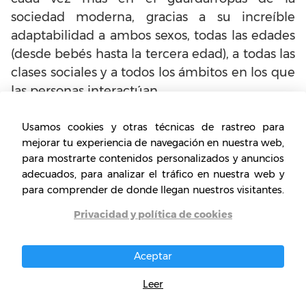
sociedad moderna, gracias a su increíble
adaptabilidad a ambos sexos, todas las edades
(desde bebés hasta la tercera edad), a todas las
clases sociales y a todos los ámbitos en los que
las personas interactúan.
Aprovecha y amplía las posibilidades de tu
Usamos cookies y otras técnicas de rastreo para
mejorar tu experiencia de navegación en nuestra web,
negocio para vender a través de distintos
para mostrarte contenidos personalizados y anuncios
canales, pues no sólo puedes vender los jeans
adecuados, para analizar el tráfico en nuestra web y
que confecciones a tiendas especializadas en
para comprender de donde llegan nuestros visitantes.
este tipo de ventas, sino incluso vender jeans
Privacidad y política de cookies
por Internet o realizar algunos bajo pedido de
tus clientes.
Aceptar
Y ahora, ¿estás listo para abrir tu propia fábrica
Leer
de jeans? Aprovecha la cantidad de público