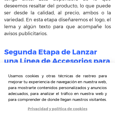
deseemos resaltar del producto, lo que puede
ser desde la calidad, al precio, ambos o la
variedad. En esta etapa diseñaremos el logo, el
lema y algún texto para que acompañe los
avisos publicitarios.
Segunda Etapa de Lanzar
una Línea de Accesorios para
Mascotas
Usamos cookies y otras técnicas de rastreo para
En la segunda etapa, culminaremos con el
mejorar tu experiencia de navegación en nuestra web,
proceso y finalmente habremos podido Lanzar
para mostrarte contenidos personalizados y anuncios
una Línea de Accesorios para Mascotas y la
adecuados, para analizar el tráfico en nuestra web y
venderemos en los comercios y tiendas afines
para comprender de donde llegan nuestros visitantes.
a nuestro producto. Esta etapa comprende:
Privacidad y política de cookies