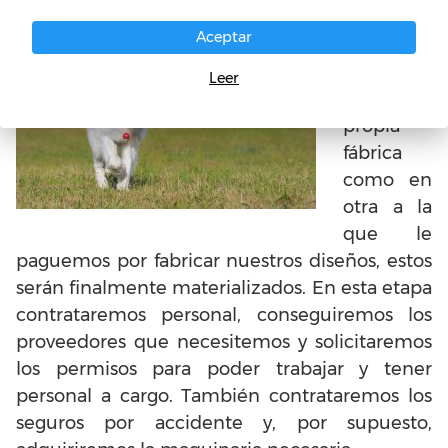
Fabricaci
Aceptar
ón:
ya sea
en
Leer
nuestra
propia
fábrica
como en
otra a la
que le
paguemos por fabricar nuestros diseños, estos
serán finalmente materializados. En esta etapa
contrataremos personal, conseguiremos los
proveedores que necesitemos y solicitaremos
los permisos para poder trabajar y tener
personal a cargo. También contrataremos los
seguros por accidente y, por supuesto,