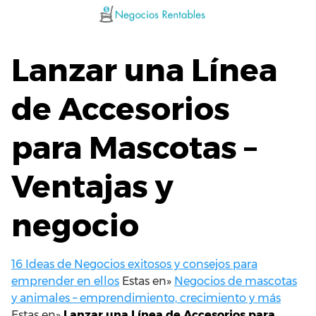
Saltar
al
contenido
Lanzar una Línea
de Accesorios
para Mascotas –
Ventajas y
negocio
16 Ideas de Negocios exitosos y consejos para
emprender en ellos
Estas en»
Negocios de mascotas
y animales – emprendimiento, crecimiento y más
Estas en»
Lanzar una Línea de Accesorios para