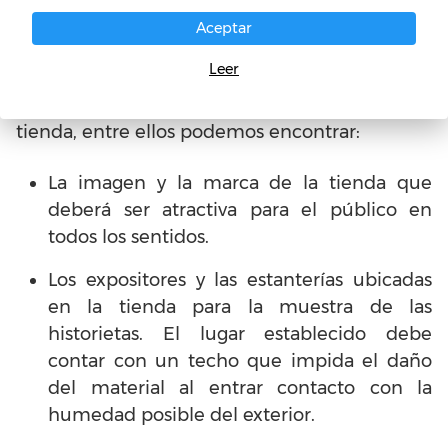
Aceptar
El plan de ventas incluye diferentes aspectos
Leer
que debes tener en cuenta para el
funcionamiento y la productividad de tu
tienda, entre ellos podemos encontrar:
La imagen y la marca de la tienda que
deberá ser atractiva para el público en
todos los sentidos.
Los expositores y las estanterías ubicadas
en la tienda para la muestra de las
historietas. El lugar establecido debe
contar con un techo que impida el daño
del material al entrar contacto con la
humedad posible del exterior.