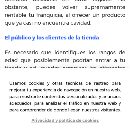
obstante, puedes volver supremamente
rentable tu franquicia, al ofrecer un producto
que ya casi no encuentra cavidad.
El público y los clientes de la tienda
Es necesario que identifiques los rangos de
edad que posiblemente podrían entrar a tu
tienda y así, puedas organizar los diferentes
estantes de cómics en el local o lugar para
instalar la tienda. Un dato importante que
Usamos cookies y otras técnicas de rastreo para
mejorar tu experiencia de navegación en nuestra web,
debes tener en cuenta, es que la mayoría de
para mostrarte contenidos personalizados y anuncios
tus clientes serán del género masculino y su
adecuados, para analizar el tráfico en nuestra web y
rango de edad puede oscilar entre los 14 hasta
para comprender de donde llegan nuestros visitantes.
los 30 o más años de edad.
Privacidad y política de cookies
Un plan de ventas