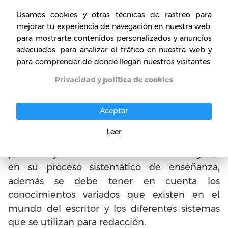
Usamos cookies y otras técnicas de rastreo para
En primer lugar, se debe tener en cuenta el
mejorar tu experiencia de navegación en nuestra web,
constante crecimiento tecnológico que ayuda
para mostrarte contenidos personalizados y anuncios
de buena manera a estimular y mantener la
adecuados, para analizar el tráfico en nuestra web y
profesión del escritor vía internet, de manera
para comprender de donde llegan nuestros visitantes.
que tener una plataforma interactiva
Privacidad y política de cookies
completa para el proceso de enseñanza es
vital para el estudiante.
Aceptar
Tratar de contar con buenos profesionales en
Leer
la materia y educadores de alto nivel que
puedan ayudar de buena manera al negocio
en su proceso sistemático de enseñanza,
además se debe tener en cuenta los
conocimientos variados que existen en el
mundo del escritor y los diferentes sistemas
que se utilizan para redacción.