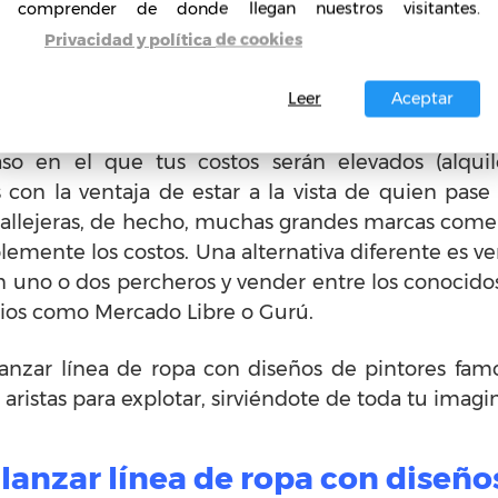
comprender de donde llegan nuestros visitantes.
taller, ya sea en casa o en un lugar que sea exclu
Privacidad y política de cookies
las técnicas para llevar a cabo las impresiones tan
Leer
Aceptar
a, también tendrás ciertas opciones. La primera de e
so en el que tus costos serán elevados (alquiler
s con la ventaja de estar a la vista de quien pase 
 callejeras, de hecho, muchas grandes marcas comenz
lemente los costos. Una alternativa diferente es ve
uno o dos percheros y vender entre los conocidos
itios como Mercado Libre o Gurú.
lanzar línea de ropa con diseños de pintores famo
aristas para explotar, sirviéndote de toda tu imagi
lanzar línea de ropa con diseño