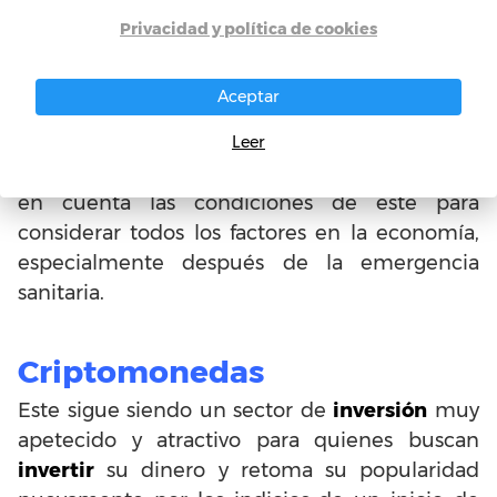
las opciones más importantes y que pueden
Privacidad y política de cookies
generar más ganancias, aunque claro, también
supone un mayor nivel de riesgo. Esta
Aceptar
posibilidad puede servir al inversor para
preservar valor. Es importante que
Leer
conozcamos de este mercado y que se tengan
en cuenta las condiciones de este para
considerar todos los factores en la economía,
especialmente después de la emergencia
sanitaria.
Criptomonedas
Este sigue siendo un sector de
inversión
muy
apetecido y atractivo para quienes buscan
invertir
su dinero y retoma su popularidad