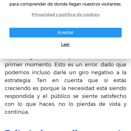
para comprender de donde llegan nuestros visitantes.
Si está funcionando,
Privacidad y política de cookies
continúa con ello
Aceptar
En muchas ocasiones, al ver que una acción
está funcionando, los emprendedores se
Leer
entusiasman y entonces empiezan a modificar
la estrategia motivados por los resultados del
primer momento. Esto es un error, dado que
podemos incluso darle un giro negativo a la
estrategia. Ten en cuenta que si estás
creciendo es porque la necesidad está siendo
respondida y el público se siente satisfecho
con lo que haces, no lo pierdas de vista y
continúa.