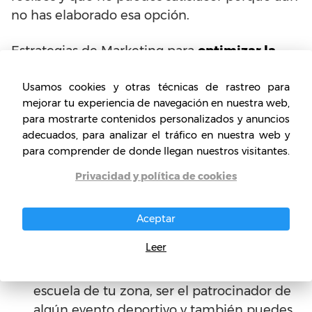
no has elaborado esa opción.
Estrategias de Marketing para
optimizar la
rentabilidad de tu heladería
Usamos cookies y otras técnicas de rastreo para
mejorar tu experiencia de navegación en nuestra web,
¿Pensabas que una heladería podía congelar al
para mostrarte contenidos personalizados y anuncios
Marketing? ¡Por supuesto que no! El Marketing
adecuados, para analizar el tráfico en nuestra web y
es la base de todo negocio y las heladerías no
para comprender de donde llegan nuestros visitantes.
son la excepción. A continuación, tienes
Privacidad y política de cookies
algunos consejos a seguir:
Relaciones Públicas: estar en contacto con
Aceptar
los eventos de tu barrio ayudará a dar a
Leer
conocer y auspiciar tu marca. Puedes
poner un stand en algún evento de alguna
escuela de tu zona, ser el patrocinador de
algún evento deportivo y también puedes