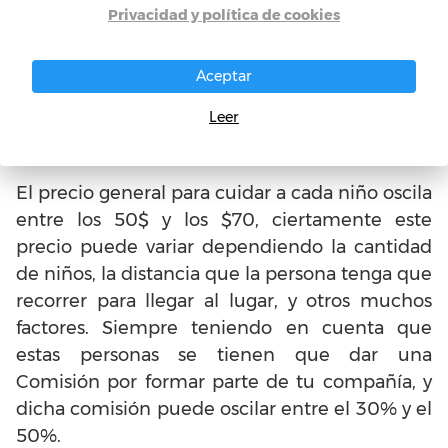
tener cada trabajador, pues, en esta clase de
Privacidad y política de cookies
trabajos, podrías estar sometido a horarios algo
poco concurridos, por eso es importante tener
Aceptar
en cuenta sí que trabajador podría estar
disponible en ese horario y cuánto podría
Leer
cobrar aproximadamente.
El precio general para cuidar a cada niño oscila
entre los 50$ y los $70, ciertamente este
precio puede variar dependiendo la cantidad
de niños, la distancia que la persona tenga que
recorrer para llegar al lugar, y otros muchos
factores. Siempre teniendo en cuenta que
estas personas se tienen que dar una
Comisión por formar parte de tu compañía, y
dicha comisión puede oscilar entre el 30% y el
50%.