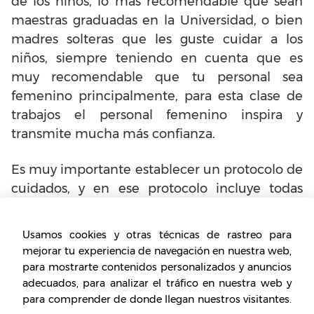
de los niños, lo más recomendable que sean
maestras graduadas en la Universidad, o bien
madres solteras que les guste cuidar a los
niños, siempre teniendo en cuenta que es
muy recomendable que tu personal sea
femenino principalmente, para esta clase de
trabajos el personal femenino inspira y
transmite mucha más confianza.
Es muy importante establecer un protocolo de
cuidados, y en ese protocolo incluye todas
aquellas actividades que requieran solventar
casos de emergencia o de eventualidades que
Usamos cookies y otras técnicas de rastreo para
puedan surgir durante el cuidado de los niños.
mejorar tu experiencia de navegación en nuestra web,
para mostrarte contenidos personalizados y anuncios
Es muy importante también incluir en tu base
adecuados, para analizar el tráfico en nuestra web y
de datos, una lista de los horarios que pueda
para comprender de donde llegan nuestros visitantes.