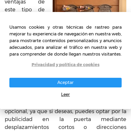
ventajas de
este tipo de
negocio es que
la
Usamos cookies y otras técnicas de rastreo para
preocupación
mejorar tu experiencia de navegación en nuestra web,
para mostrarte contenidos personalizados y anuncios
inicial del
adecuados, para analizar el tráfico en nuestra web y
emprendedor debe ser el medio de transporte
para comprender de donde llegan nuestros visitantes.
que va a usar. Esto porque los demás gastos
van por cuenta de las empresas que los
Privacidad y política de cookies
solicitan, es decir, que contratan el servicio
que ofreces.
Aceptar
Leer
Recuerda que la búsqueda de un medio de
transporte eficiente es completamente
opcional, ya que si deseas, puedes optar por la
publicidad en la puerta mediante
desplazamientos cortos o direcciones