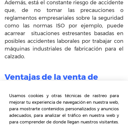
Además, está el constante riesgo de accidente
que, de no tomar las precauciones o
reglamentos empresariales sobre la seguridad
como las normas ISO por ejemplo, puede
acarrear situaciones estresantes basadas en
posibles accidentes laborales por trabajar con
máquinas industriales de fabricación para el
calzado.
Ventajas de la venta de
zapatos de fábrica
Usamos cookies y otras técnicas de rastreo para
Una vez establecido el negocio, depende de
mejorar tu experiencia de navegación en nuestra web,
usted proyectar al diseñador, al contar con
para mostrarte contenidos personalizados y anuncios
contratos grandes de fabricación, se puede
adecuados, para analizar el tráfico en nuestra web y
percibir unos márgenes sumamente
para comprender de donde llegan nuestros visitantes.
importantes de ganancia, además de la