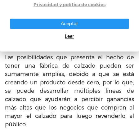
Privacidad y política de cookies
satisfacción de que se está produciendo un
producto único, por otra parte, usted mismo
Aceptar
puede ser diseñador de su propia línea de
calzado, diversificando su negocio a la venta
Leer
de calzado directamente al público.
Las posibilidades que presenta el hecho de
tener una fábrica de calzado pueden ser
sumamente amplias, debido a que se está
creando un producto desde cero, por lo que,
se puede desarrollar múltiples líneas de
calzado que ayudarán a percibir ganancias
más altas que los negocios que compran al
mayor el calzado para luego revenderlo al
público.