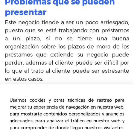
Problemas que se pueden
presentar
Este negocio tiende a ser un poco arriesgado,
puesto que se está trabajando con préstamos
a un plazo, si no se tiene una buena
organización sobre los plazos de mora de los
préstamos que extiende su negocio puede
perder, además el cliente puede ser difícil por
lo que el trato al cliente puede ser estresante
en estos casos.
Hay que recordar que las personas que
Usamos cookies y otras técnicas de rastreo para
necesitan dinero rápido se desprenden
mejorar tu experiencia de navegación en nuestra web,
temporalmente de algún objeto de valor por
para mostrarte contenidos personalizados y anuncios
lo que si estos no comprenden bien la
adecuados, para analizar el tráfico en nuestra web y
naturaleza del préstamo pueden traer
para comprender de donde llegan nuestros visitantes.