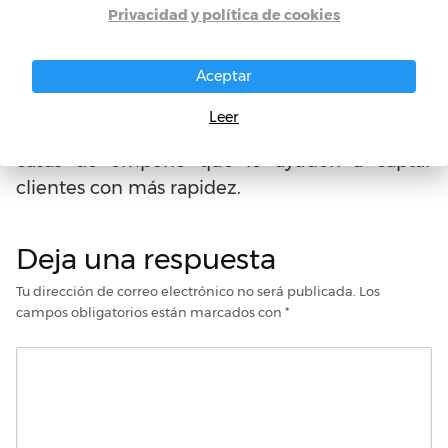
problemas a su tienda o conflictos.
Privacidad y política de cookies
Al principio puede ser difícil empezar, la
Aceptar
afluencia puede ser algo escasa por lo que se
debe estar atento a buenos elementos
Leer
publicitarios o ubicar su negocio cerca de otras
casas de empeño que le ayuden a captar
clientes con más rapidez.
Deja una respuesta
Tu dirección de correo electrónico no será publicada.
Los
campos obligatorios están marcados con
*