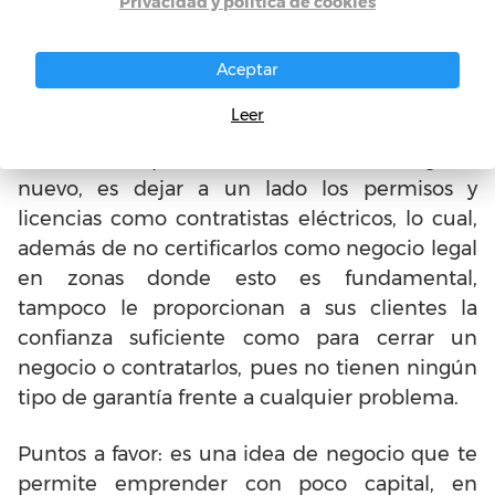
Privacidad y política de cookies
recomienden con los suyos.
Puntos débiles: u
no de los errores más
Aceptar
frecuentes que muchas personas cometen
Leer
cuando inician negocios de este tipo, de
manera independiente creando un negocio
nuevo, es dejar a un lado los permisos y
licencias como contratistas eléctricos, lo cual,
además de no certificarlos como negocio legal
en zonas donde esto es fundamental,
tampoco le proporcionan a sus clientes la
confianza suficiente como para cerrar un
negocio o contratarlos, pues no tienen ningún
tipo de garantía frente a cualquier problema.
Puntos a favor: es una idea de negocio que te
permite emprender con poco capital, en