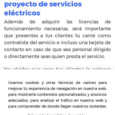
proyecto de servicios
eléctricos
Además de adquirir las licencias de
funcionamiento necesarias, será importante
que presentes a tus clientes tu carné como
contratista del servicio e incluso una tarjeta de
contacto en caso de que sea personal dirigido
o directamente seas quien presta el servicio.
No olvides que para tus clientes la primera
imagen es la más importante, por lo que
Usamos cookies y otras técnicas de rastreo para
deberás hacer todo por que se lleven una
mejorar tu experiencia de navegación en nuestra web,
imagen positiva: llega a la fecha y hora
para mostrarte contenidos personalizados y anuncios
acordada, comenta al cliente el problema que
adecuados, para analizar el tráfico en nuestra web y
tienen, los costos totales de operación y la
para comprender de donde llegan nuestros visitantes.
garantía de tu trabajo para que te