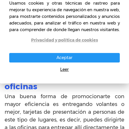
Usamos cookies y otras técnicas de rastreo para
que prestamos. También podemos poner
mejorar tu experiencia de navegación en nuestra web,
anuncios en periódicos y revistas locales, hacer
para mostrarte contenidos personalizados y anuncios
algunas cuñas radiales, y obviamente
adecuados, para analizar el tráfico en nuestra web y
para comprender de donde llegan nuestros visitantes.
promocionar nuestro servicio en internet a
través de los foros y blogs dedicados a la
Privacidad y política de cookies
promoción y difusión de este tipo de negocios.
Aceptar
Consejos clave para ganar
Leer
dinero con la limpieza de
oficinas
Una buena forma de promocionarte con
mayor eficiencia es entregando volantes o
mejor, tarjetas de presentación a personas de
este tipo de lugares, es decir, puedes dirigirte
a las oficinas para entregar allí directamente la