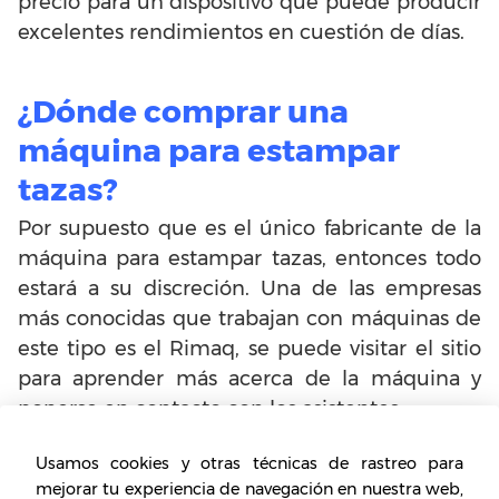
precio para un dispositivo que puede producir
excelentes rendimientos en cuestión de días.
¿Dónde comprar una
máquina para estampar
tazas?
Por supuesto que es el único fabricante de la
máquina para estampar tazas, entonces todo
estará a su discreción. Una de las empresas
más conocidas que trabajan con máquinas de
este tipo es el Rimaq, se puede visitar el sitio
para aprender más acerca de la máquina y
ponerse en contacto con los asistentes.
Usamos cookies y otras técnicas de rastreo para
Además de la Rimaq, usted puede encontrar
mejorar tu experiencia de navegación en nuestra web,
las máquinas para acabar tazas en otras