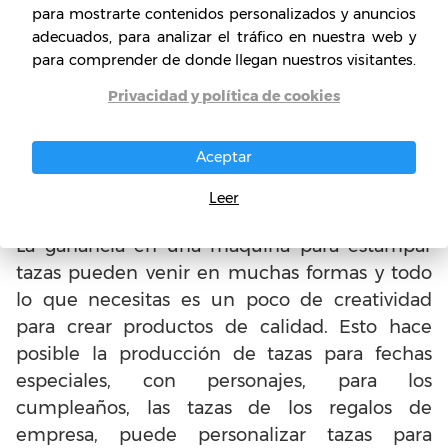
para mostrarte contenidos personalizados y anuncios
empresas en el mercado, como el Netink y
adecuados, para analizar el tráfico en nuestra web y
Metalnox, que también vende una máquina 4
para comprender de donde llegan nuestros visitantes.
en 1, que produce cuatro tazas al mismo
Privacidad y política de cookies
tiempo.
Aceptar
Maneras de beneficiarse de
Leer
una máquina de sellar tazas
La ganancia en una máquina para estampar
tazas pueden venir en muchas formas y todo
lo que necesitas es un poco de creatividad
para crear productos de calidad. Esto hace
posible la producción de tazas para fechas
especiales, con personajes, para los
cumpleaños, las tazas de los regalos de
empresa, puede personalizar tazas para