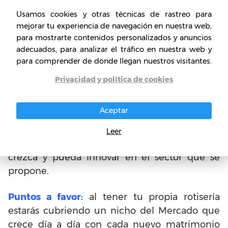
si no tienes conocimientos ni experiencia en la
Usamos cookies y otras técnicas de rastreo para
preparación de los platos, organización y
mejorar tu experiencia de navegación en nuestra web,
demás, conviene que te tomes un tiempo
para mostrarte contenidos personalizados y anuncios
para estudiarlo, tomar cursos y capacitaciones
adecuados, para analizar el tráfico en nuestra web y
para comprender de donde llegan nuestros visitantes.
que te permitan estar mejor preparado para
abrir tu negocio.
Privacidad y política de cookies
La idea de negocio puede ser poco conocida
Aceptar
en muchas zonas del mundo, por ello,
requiere de tiempo y esfuerzo, pero sobre
Leer
todo, de mucha paciencia, para que el negocio
crezca y pueda innovar en el sector que se
propone.
Puntos a favor:
al tener tu propia rotisería
estarás cubriendo un nicho del Mercado que
crece día a día con cada nuevo matrimonio