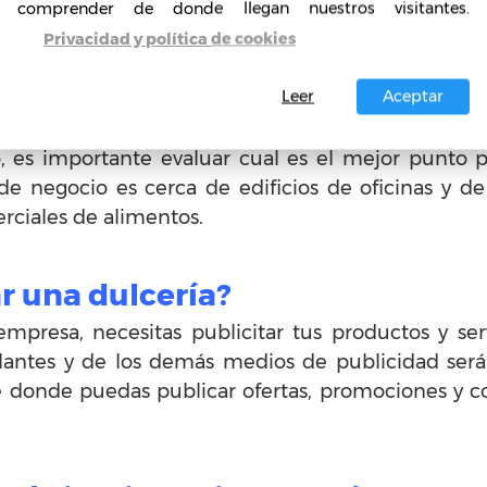
 dulcería paso a paso?
comprender de donde llegan nuestros visitantes.
Privacidad y política de cookies
 en el que especifiques la actividad exacta de tu
esita para abrirse y las estrategias iniciales q
Leer
Aceptar
nversión inicial que vas a necesitar.
o, es importante evaluar cual es el mejor punto 
e negocio es cerca de edificios de oficinas y de
rciales de alimentos.
 una dulcería?
resa, necesitas publicitar tus productos y servic
volantes y de los demás medios de publicidad se
e donde puedas publicar ofertas, promociones y c