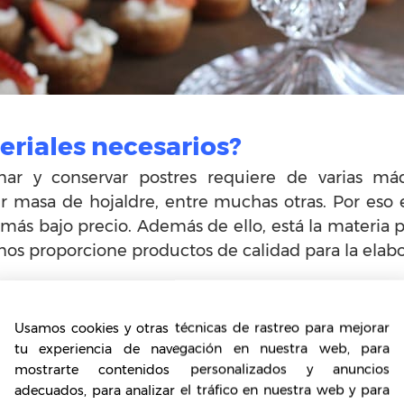
eriales necesarios?
nar y conservar postres requiere de varias má
r masa de hojaldre, entre muchas otras. Por eso 
 más bajo precio. Además de ello, está la materia p
os proporcione productos de calidad para la elabo
o comprar el local, averigua bien si está en c
ra la elaboración de alimentos. Si tuviera o te
Usamos cookies y otras técnicas de rastreo para mejorar
al.
tu experiencia de navegación en nuestra web, para
mostrarte contenidos personalizados y anuncios
adecuados, para analizar el tráfico en nuestra web y para