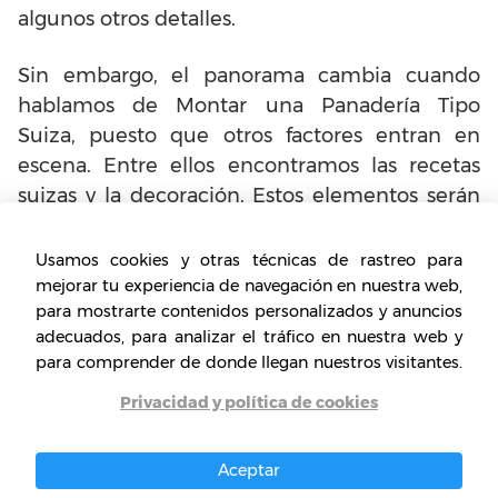
algunos otros detalles.
Sin embargo, el panorama cambia cuando
hablamos de Montar una Panadería Tipo
Suiza, puesto que otros factores entran en
escena. Entre ellos encontramos las recetas
suizas y la decoración. Estos elementos serán
claves para incluir en el costo por receta y
calcular las necesidades iniciales de nuestro
Usamos cookies y otras técnicas de rastreo para
negocio con base.
mejorar tu experiencia de navegación en nuestra web,
para mostrarte contenidos personalizados y anuncios
adecuados, para analizar el tráfico en nuestra web y
Por otro lado, como mencionamos, es clave
para comprender de donde llegan nuestros visitantes.
contar con un profesional que tenga
conocimiento en la preparación de los
Privacidad y política de cookies
productos de una panadería suiza, y si no es el
caso, te recomendamos tomarte un tiempo
Aceptar
para aprenderlo.