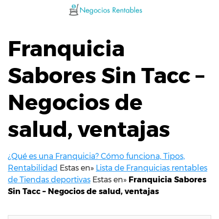
Saltar
al
contenido
Franquicia
Sabores Sin Tacc –
Negocios de
salud, ventajas
¿Qué es una Franquicia? Cómo funciona, Tipos,
Rentabilidad
Estas en»
Lista de Franquicias rentables
de Tiendas deportivas
Estas en»
Franquicia Sabores
Sin Tacc – Negocios de salud, ventajas