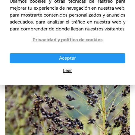
Usamos cookies y otras técnicas de rastreo para
empleados por local, es
el franquiciado activo
mejorar tu experiencia de navegación en nuestra web,
más un empleado media jornada, la duración
para mostrarte contenidos personalizados y anuncios
del contrato se estipula en 4 años, y la
adecuados, para analizar el tráfico en nuestra web y
recuperación de la inversión está estimada en
para comprender de donde llegan nuestros visitantes.
un año, así mismo, la franquicia puede ser
Privacidad y política de cookies
exportable a otros paises.
Aceptar
Leer