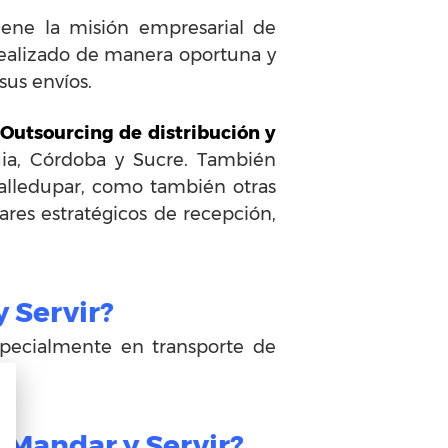
iene la misión empresarial de
realizado de manera oportuna y
sus envíos.
 Outsourcing de distribución y
ia, Córdoba y Sucre. También
 Valledupar, como también otras
ares estratégicos de recepción,
y Servir?
specialmente en transporte de
a Mandar y Servir?