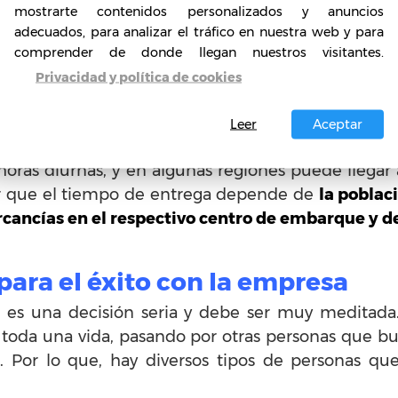
mostrarte contenidos personalizados y anuncios
4.462 pesos, aplican regalías, fondo de publicidad y
adecuados, para analizar el tráfico en nuestra web y para
comprender de donde llegan nuestros visitantes.
Privacidad y política de cookies
n ocurrir al iniciar la empresa
e políticas que es necesario que el franquiciado
Leer
Aceptar
ue ver con el envío de las mercancías, que deben s
oras diurnas, y en algunas regiones puede llegar a
ber que el tiempo de entrega depende de
la poblac
rcancías en el respectivo centro de embarque y d
ra el éxito con la empresa
ia es una decisión seria y debe ser muy meditada
e toda una vida, pasando por otras personas que b
 Por lo que, hay diversos tipos de personas que