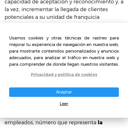
capacidad de aceptación y reconocimiento y, a
la vez, incrementar la llegada de clientes
potenciales a su unidad de franquicia
Guardabox ofrece un desarrollo
Usamos cookies y otras técnicas de rastreo para
arquitectónico seguro
, fuerte y de calidad del
mejorar tu experiencia de navegación en nuestra web,
cual podrá gozar el franquiciado con su
para mostrarte contenidos personalizados y anuncios
servicio
adecuados, para analizar el tráfico en nuestra web y
para comprender de donde llegan nuestros visitantes.
El franquiciado cuenta con la posibilidad de
Privacidad y política de cookies
que su unidad de establecimiento con
Guardabox sea reubicable en caso de que lo
Aceptar
desee o lo requiera
Leer
La capacidad de empleados para la franquicia
asegura la permanencia de cerca de 3
empleados, número que representa
la