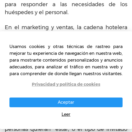
para responder a las necesidades de los
huéspedes y el personal.
En el marketing y ventas, la cadena hotelera
emplea un enfoque de marketing integrado
para mejorar las marcas, controlar las
Usamos cookies y otras técnicas de rastreo para
percepciones y dirigir la demanda.
mejorar tu experiencia de navegación en nuestra web,
para mostrarte contenidos personalizados y anuncios
Las cadenas de hoteles Day’s Inn, a través de
adecuados, para analizar el tráfico en nuestra web y
para comprender de donde llegan nuestros visitantes.
Wyndham Hotels & Resorts, fomentan el
equilibrio entre la tradición y la innovación. La
Privacidad y política de cookies
marca celebra la individualidad en su vínculo
con otras que son icónicas y reconocibles con
Aceptar
décadas de rica historia.
Leer
No importa en qué lugar del mundo las
personas quieran estar, o el tipo de invitado