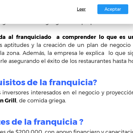
sa comida mediterránea es la meta de este negoci
Leer
Aceptar
on fieles a las cenas semanales. Siempre superando 
 gusta la comida griega recién preparada.
uda al franquiciado a comprender lo que es u
s aptitudes y la creación de un plan de negocio 
 la zona. Además, la empresa le explica lo que s
irle asegurando el éxito de los restaurantes hasta h
isitos de la franquicia?
los inversores interesados en el negocio y proyecci
 Grill
, de comida griega.
es de la franquicia ?
es de $200,000, con apoyo financiero y capacitaci