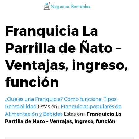
Saltar
al
contenido
Franquicia La
Parrilla de Ñato –
Ventajas, ingreso,
función
¿Qué es una Franquicia? Cómo funciona, Tipos,
Rentabilidad
Estas en»
Franquicias populares de
Alimentación y Bebidas
Estas en»
Franquicia La
Parrilla de Ñato – Ventajas, ingreso, función