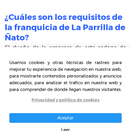
¿Cuáles son los requisitos de
la franquicia de La Parrilla de
Ñato?
El dueño de la empresa de esta cadena de
restaurantes, afirma que en un comienzo para
Usamos cookies y otras técnicas de rastreo para
desarrollar el negocio y tener éxito con la
mejorar tu experiencia de navegación en nuestra web,
captación de clientes,
se debe trabajar hasta
para mostrarte contenidos personalizados y anuncios
20 horas.
El franquiciado debe ser una
adecuados, para analizar el tráfico en nuestra web y
persona emprendedora, perseverante, con
para comprender de donde llegan nuestros visitantes.
alguna formación en cocina y administración
Privacidad y política de cookies
de restaurantes.
Aceptar
¿Cuáles son los costes de la
Leer