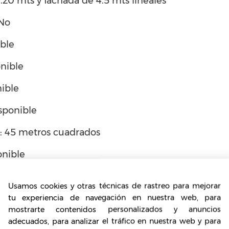
3.20 mts y fachada de 4.5 mts lineales
 No
ible
nible
ible
sponible
l: 45 metros cuadrados
onible
: 65
Usamos cookies y otras técnicas de rastreo para mejorar
: 65
tu experiencia de navegación en nuestra web, para
mostrarte contenidos personalizados y anuncios
esa: 1984
adecuados, para analizar el tráfico en nuestra web y para