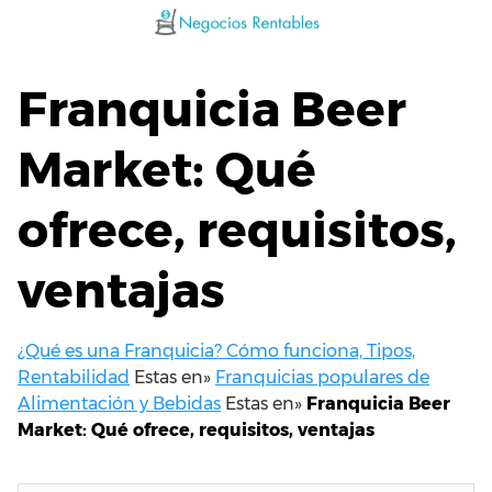
Saltar
al
contenido
Franquicia Beer
Market: Qué
ofrece, requisitos,
ventajas
¿Qué es una Franquicia? Cómo funciona, Tipos,
Rentabilidad
Estas en»
Franquicias populares de
Alimentación y Bebidas
Estas en»
Franquicia Beer
Market: Qué ofrece, requisitos, ventajas