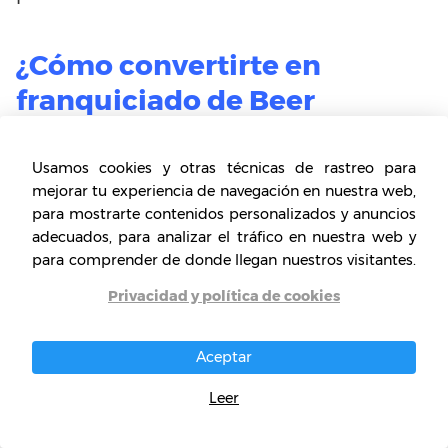
¿Cómo convertirte en
franquiciado de Beer
Market?
Usamos cookies y otras técnicas de rastreo para
Para iniciar el proceso, en primer lugar debes
mejorar tu experiencia de navegación en nuestra web,
ingresar a su página web (el enlace lo
para mostrarte contenidos personalizados y anuncios
encontrarás en el inicio de este apartado). Una
adecuados, para analizar el tráfico en nuestra web y
vez estés allí, en la zona superior derecha
para comprender de donde llegan nuestros visitantes.
encontrarás una serie de secciones entre las
Privacidad y política de cookies
que se encuentra la que buscamos:
“Franquicias”, haz click allí.
Aceptar
Aquí aparecerá una serie de datos para que
Leer
como interesado o emprendedor, te pongas
en contacto directamente con
Beer Market
y