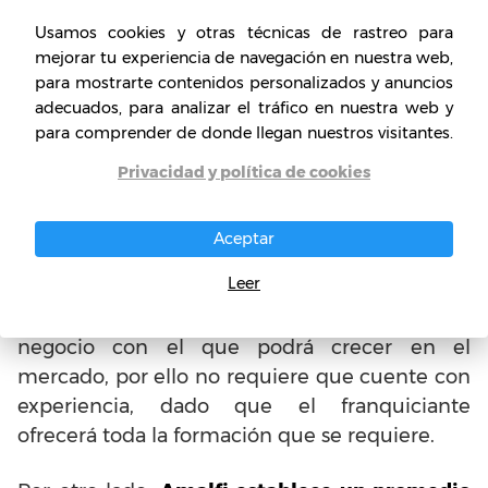
Amalfi sabe de ello,
por eso la ofrece tanto
Usamos cookies y otras técnicas de rastreo para
para el franquiciado como para su equipo de
mejorar tu experiencia de navegación en nuestra web,
trabajo.
para mostrarte contenidos personalizados y anuncios
adecuados, para analizar el tráfico en nuestra web y
para comprender de donde llegan nuestros visitantes.
¿Cuáles son los requisitos
Privacidad y política de cookies
para adquirir una franquicia
de Amalfi?
Aceptar
Busca un perfil de franquiciado que cuente
Leer
con espíritu emprendedor, que se
comprometa con su propio sueño y con un
negocio con el que podrá crecer en el
mercado, por ello no requiere que cuente con
experiencia, dado que el franquiciante
ofrecerá toda la formación que se requiere.